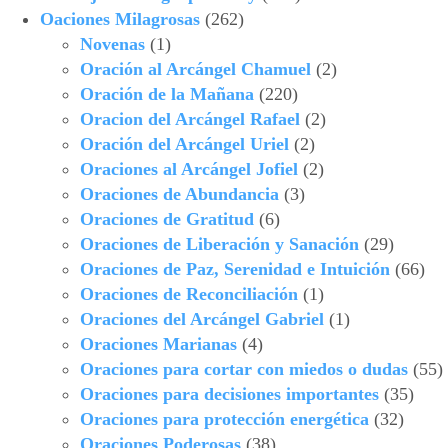
Oaciones Milagrosas
(262)
Novenas
(1)
Oración al Arcángel Chamuel
(2)
Oración de la Mañana
(220)
Oracion del Arcángel Rafael
(2)
Oración del Arcángel Uriel
(2)
Oraciones al Arcángel Jofiel
(2)
Oraciones de Abundancia
(3)
Oraciones de Gratitud
(6)
Oraciones de Liberación y Sanación
(29)
Oraciones de Paz, Serenidad e Intuición
(66)
Oraciones de Reconciliación
(1)
Oraciones del Arcángel Gabriel
(1)
Oraciones Marianas
(4)
Oraciones para cortar con miedos o dudas
(55)
Oraciones para decisiones importantes
(35)
Oraciones para protección energética
(32)
Oraciones Poderosas
(38)